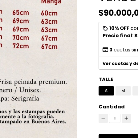
$90.000,
10% OFF
co
Precio final:
$
3
cuotas sin
Ver cuotas y 
TALLE
S
M
Cantidad
1