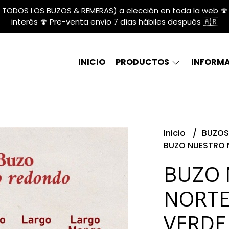
A TODOS LOS BUZOS & REMERAS) a elección en toda la web 🍄 
interés 🍄 Pre-venta envío 7 días hábiles después 🇦🇷
INICIO
PRODUCTOS
INFORM
Inicio
BUZOS
BUZO NUESTRO N
BUZO 
NORTE 
VERDE