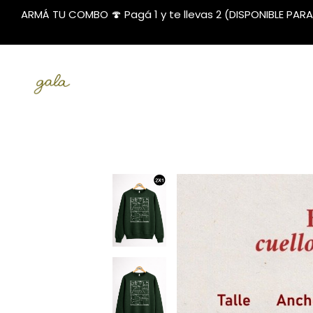
ARMÁ TU COMBO 🍄 Pagá 1 y te llevas 2 (DISPONIBLE PAR