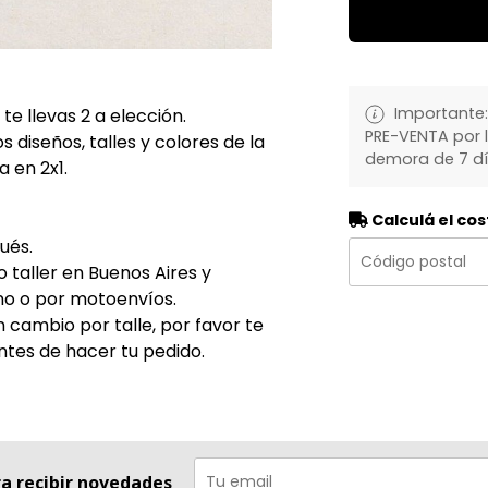
Importante:
te llevas 2 a elección.
PRE-VENTA por 
 diseños, talles y colores de la
demora de 7 d
 en 2x1.
Calculá el cos
ués.
taller en Buenos Aires y
no o por motoenvíos.
n cambio por talle, por favor te
tes de hacer tu pedido.
ra recibir novedades