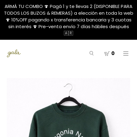
ARMÁ TU COMBO 🍄 Pagá 1 y te llevas 2 (DISPONIBLE PARA
TODOS LOS BUZOS & REMERAS) a elección en toda la web
🍄 10%OFF pagando x transferencia bancaria y 3 cuotas
sin interés 🍄 Pre-venta envío 7 días hábiles después
🇦🇷
0